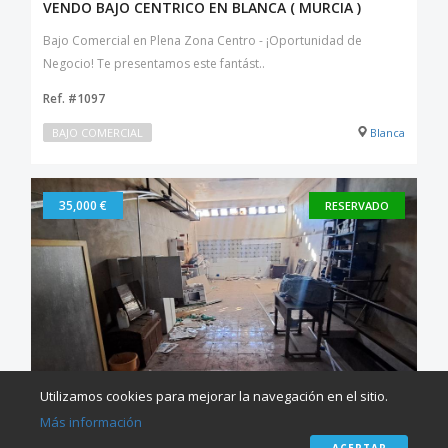
VENDO BAJO CENTRICO EN BLANCA ( MURCIA )
Bajo Comercial en Plena Zona Centro - ¡Oportunidad de
Negocio! Te presentamos este fantást..
Ref. #1097
BAJO COMERCIAL
Blanca
35,000 €
RESERVADO
Utilizamos cookies para mejorar la navegación en el sitio.
Más información
VENDO LOCAL TIPO GARAJE EN BLANCA