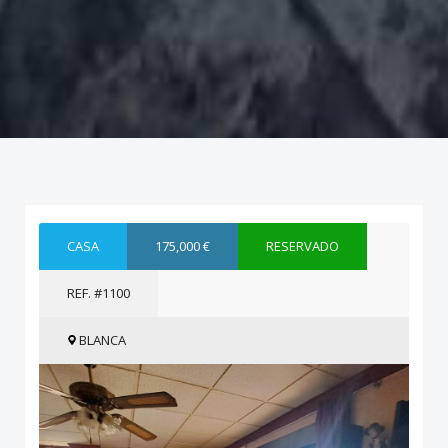
CASA
175,000 €
RESERVADO
REF. #1100
BLANCA