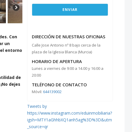
DIRECCIÓN DE NUESTRAS OFICINAS
ades. Con
ar un
Calle Jose Antonio nº 8 bajo cerca de la
 el entorno
plaza de la Iglesia Blanca (Murcia)
HORARIO DE APERTURA
Lunes a viernes de 9:00 a 14.00 y 16:00 a
20:00
tilidad de
 ¡No dejes
TELÉFONO DE CONTACTO
Móvil:
644139002
Tweets by
https://www.instagram.com/eduinmobiliaria?
igsh=MTY1aGhhbXQ1anh5ag%3D%3D&utm
_source=qr