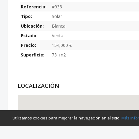
Referencia:
#933
Tipo:
Solar
Ubicación:
Blanca
Estado:
Venta
Precio:
154,000 €
Superficie:
731m2
LOCALIZACIÓN
Utilizamos cookies para mejorar la navegación en el sitio.
Más info