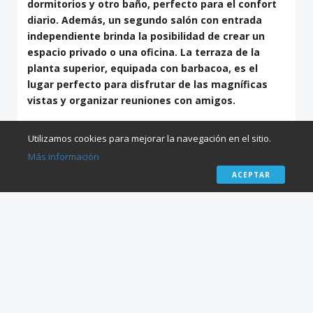
dormitorios y otro baño, perfecto para el confort
diario. Además, un segundo salón con entrada
independiente brinda la posibilidad de crear un
espacio privado o una oficina. La terraza de la
planta superior, equipada con barbacoa, es el
lugar perfecto para disfrutar de las magníficas
vistas y organizar reuniones con amigos.
La casa también incluye un trastero y un sótano
Utilizamos cookies para mejorar la navegación en el sitio.
accesible desde la calle, que se puede convertir en
Más información
un apartamento o despacho. Con calefacción
ACEPTAR
eléctrica y armarios empotrados, este hogar
combina comodidad y funcionalidad. ¡No pierdas la
oportunidad de visitarlo y enamorarte de su
encanto! Todos los servicios están al alcance de la
mano, lo que hace de esta propiedad una opción
perfecta para disfrutar de la vida en Blanca. ¡Tu
nuevo hogar te espera!
AVENIDA DEL PUENTE , BLANCA MURCIA , 30540