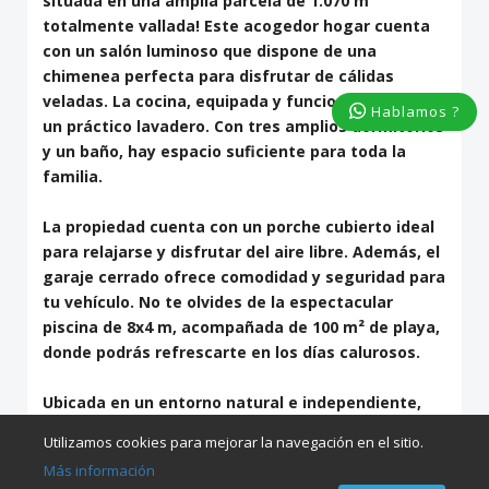
situada en una amplia parcela de 1.070 m²
totalmente vallada! Este acogedor hogar cuenta
con un salón luminoso que dispone de una
chimenea perfecta para disfrutar de cálidas
veladas. La cocina, equipada y funcional, incluye
Hablamos ?
un práctico lavadero. Con tres amplios dormitorios
y un baño, hay espacio suficiente para toda la
familia.
La propiedad cuenta con un porche cubierto ideal
para relajarse y disfrutar del aire libre. Además, el
garaje cerrado ofrece comodidad y seguridad para
tu vehículo. No te olvides de la espectacular
piscina de 8x4 m, acompañada de 100 m² de playa,
donde podrás refrescarte en los días calurosos.
Ubicada en un entorno natural e independiente,
esta casa ofrece la tranquilidad que buscas, sin
Utilizamos cookies para mejorar la navegación en el sitio.
sacrificar la comodidad de estar a solo 10 minutos
Más información
de la autovía Albacete-Murcia. Con agua y luz